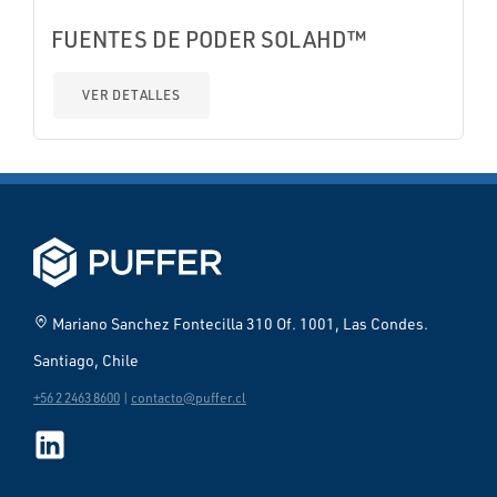
FUENTES DE PODER SOLAHD™
VER DETALLES
home_pin
Mariano Sanchez Fontecilla 310 Of. 1001, Las Condes.
Santiago, Chile
+56 2 2463 8600
|
contacto@puffer.cl