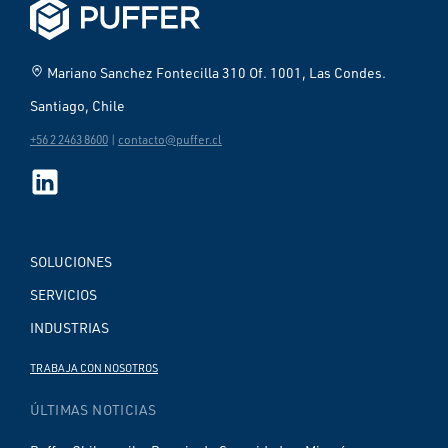
home_pin
Mariano Sanchez Fontecilla 310 Of. 1001, Las Condes.
Santiago, Chile
+56 2 2463 8600
|
contacto@puffer.cl
SOLUCIONES
SERVICIOS
INDUSTRIAS
TRABAJA CON NOSOTROS
ÚLTIMAS NOTICIAS