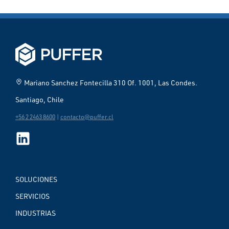
home_pin
Mariano Sanchez Fontecilla 310 Of. 1001, Las Condes.
Santiago, Chile
+56 2 2463 8600
|
contacto@puffer.cl
SOLUCIONES
SERVICIOS
INDUSTRIAS