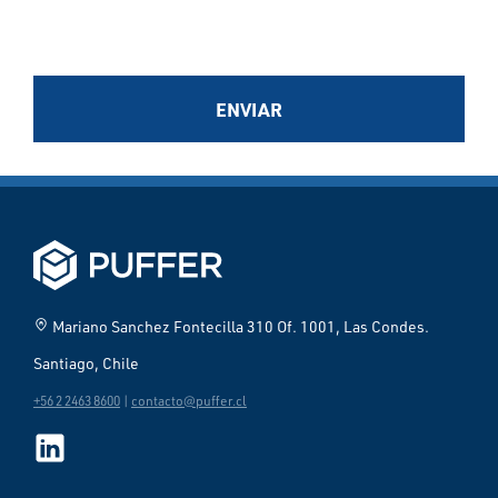
ENVIAR
home_pin
Mariano Sanchez Fontecilla 310 Of. 1001, Las Condes.
Santiago, Chile
+56 2 2463 8600
|
contacto@puffer.cl