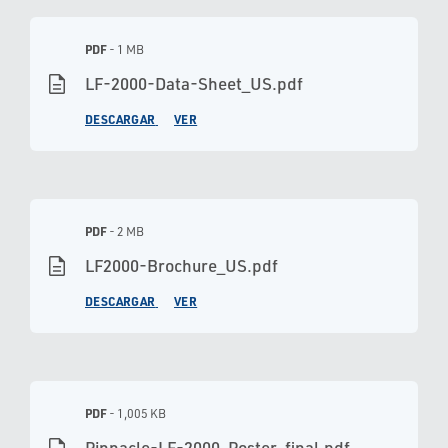
PDF
- 1 MB
description
LF-2000-Data-Sheet_US.pdf
DESCARGAR
VER
PDF
- 2 MB
description
LF2000-Brochure_US.pdf
DESCARGAR
VER
PDF
- 1,005 KB
Pinnacle-LF-2000_Poster_final.pdf