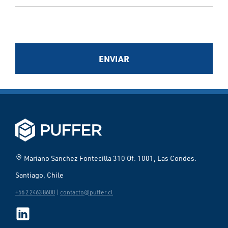
ENVIAR
home_pin
Mariano Sanchez Fontecilla 310 Of. 1001, Las Condes.
Santiago, Chile
+56 2 2463 8600
|
contacto@puffer.cl