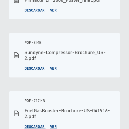
description
DESCARGAR
VER
PDF
- 3 MB
Sundyne-Compressor-Brochure_US-
description
2.pdf
DESCARGAR
VER
PDF
- 717 KB
FuelGasBooster-Brochure-US-041916-
description
2.pdf
DESCARGAR
VER