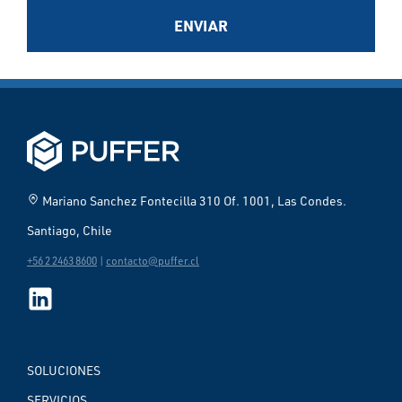
ENVIAR
home_pin
Mariano Sanchez Fontecilla 310 Of. 1001, Las Condes.
Santiago, Chile
+56 2 2463 8600
|
contacto@puffer.cl
SOLUCIONES
SERVICIOS