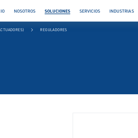
SOLUCIONES
CIO
NOSOTROS
SERVICIOS
INDUSTRIAS
PRESENTACIÓN
CARACTER
ACTUADORES)
REGULADORES
arrow_forward_ios