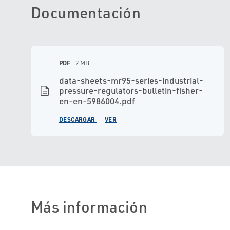
Documentación
PDF
- 2 MB
data-sheets-mr95-series-industrial-
description
pressure-regulators-bulletin-fisher-
en-en-5986004.pdf
DESCARGAR
VER
Más información