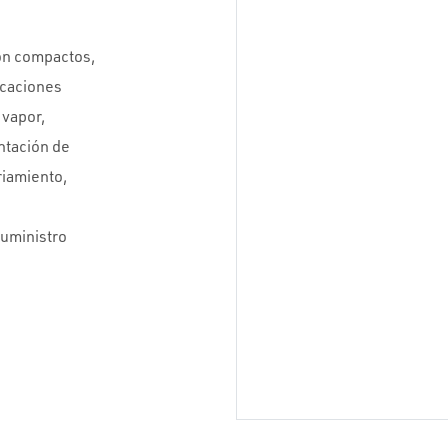
ón compactos,
icaciones
 vapor,
ntación de
riamiento,
suministro