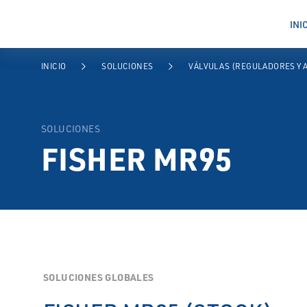
INI
Fisher MR95
INICIO
SOLUCIONES
VÁLVULAS (REGULADORES Y 
arrow_forward_ios
arrow_forward_ios
SOLUCIONES
FISHER MR95
SOLUCIONES GLOBALES