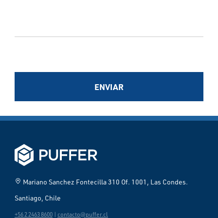
ENVIAR
home_pin
Mariano Sanchez Fontecilla 310 Of. 1001, Las Condes.
Santiago, Chile
+56 2 2463 8600
|
contacto@puffer.cl