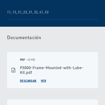
11, 13, 21, 23, 31, 32, 41, 53
Documentación
PDF
- 45 KB
P3000-Frame-Mounted-with-Lube-
description
Kit.pdf
DESCARGAR
VER