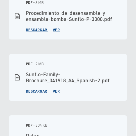
PDF
- 3 MB
Procedimiento-de-desensamble-y-
description
ensamble-bomba-Sunflo-P-3000.pdf
DESCARGAR
VER
PDF
- 2 MB
Sunflo-Family-
description
Brochure_041918_A4_Spanish-2.pdf
DESCARGAR
VER
PDF
- 304 KB
Data-