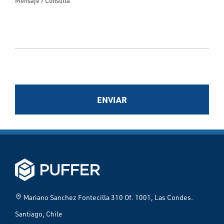
Mensaje / Consulta
ENVIAR
home_pin
Mariano Sanchez Fontecilla 310 Of. 1001, Las Condes.
Santiago, Chile