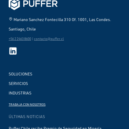
home_pin
Mariano Sanchez Fontecilla 310 Of. 1001, Las Condes.
Santiago, Chile
+56 2 2463 8600
|
contacto@puffer.cl
SOLUCIONES
SERVICIOS
INDUSTRIAS
TRABAJA CON NOSOTROS
ÚLTIMAS NOTICIAS
Puffer Chile recibe Premio de Seguridad en Minería