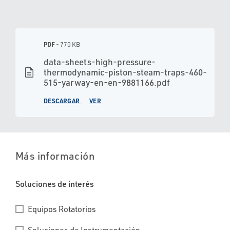
PDF
- 770 KB
data-sheets-high-pressure-
description
thermodynamic-piston-steam-traps-460-
515-yarway-en-en-9881166.pdf
DESCARGAR
VER
Más información
Soluciones de interés
Equipos Rotatorios